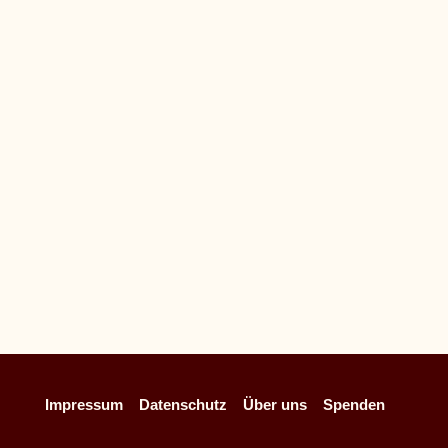
Lucie rudern und rudern und rudern. Aber wohin?
Provinzpapst
Unser Schleswig-Holstein-Rätsel. Das erste von
vielen. Fast unlösbar
Impressum
Datenschutz
Über uns
Spenden