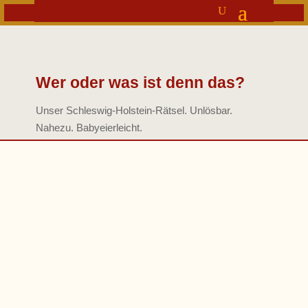
Wer oder was ist denn das?
Unser Schleswig-Holstein-Rätsel. Unlösbar.
Nahezu. Babyeierleicht.
Provinzpapst
Wer oder was ist denn das? Unser Schleswig-
Holstein-Rätsel.Moritz und Lucie sind auf der