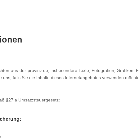
tionen
hten-aus-der-provinz.de, insbesondere Texte, Fotografien, Grafiken, 
ie uns, falls Sie die Inhalte dieses Internetangebotes verwenden möcht
äß §27 a Umsatzsteuergesetz:
icherung:
n