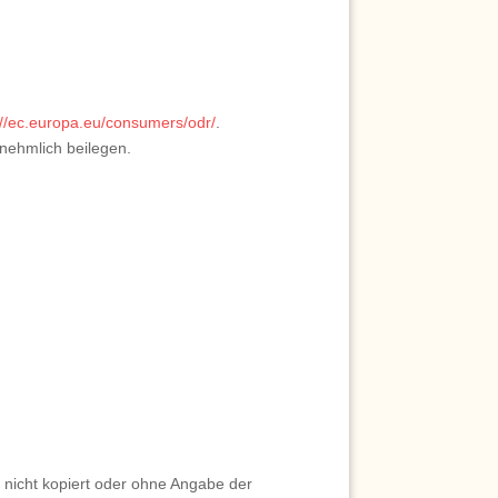
://ec.europa.eu/consumers/odr/
.
nehmlich beilegen.
g nicht kopiert oder ohne Angabe der