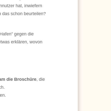
nnutzer hat, inwiefern
n das schon beurteilen?
r Hafen” gegen die
etwas erklären, wovon
kam die Broschüre
, die
ch.
en.