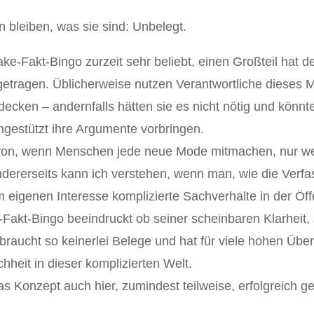
bleiben, was sie sind: Unbelegt.
ake-Fakt-Bingo zurzeit sehr beliebt, einen Großteil hat 
etragen. Üblicherweise nutzen Verantwortliche dieses Mi
ecken – andernfalls hätten sie es nicht nötig und könnte
engestützt ihre Argumente vorbringen.
avon, wenn Menschen jede neue Mode mitmachen, nur we
dererseits kann ich verstehen, wenn man, wie die Verfas
 eigenen Interesse komplizierte Sachverhalte in der Öffe
Fakt-Bingo beeindruckt ob seiner scheinbaren Klarheit, 
 braucht so keinerlei Belege und hat für viele hohen Üb
heit in dieser komplizierten Welt.
das Konzept auch hier, zumindest teilweise, erfolgreich 