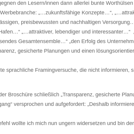
gegnen den Lesern/innen dann allerlei bunte Worthülsen
 Werbebranche: „…zukunftsfähige Konzepte…“, „…attra
ässigen, preisbewussten und nachhaltigen Versorgung…
Hafen…“ „…attraktiver, lebendiger und interessanter…“
isendes Gesamtensemble…“ „den Erfolg des Unterneh
renz, gesicherte Planungen und einen lösungsorientier
te sprachliche Framingversuche, die nicht informieren, 
der Broschüre schließlich „Transparenz, gesicherte Pla
gang“ versprochen und aufgefordert: „Deshalb informieren
fehl wollte ich mich nun ungern widersetzen und bin de