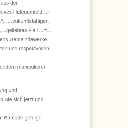
 aus der
ktives Hafenumfeld…“,
“, „…zukunftsfähigen,
 „…geliebtes Flair…““…
mens Gemeindewerke
ten und respektvollen
sondern manipulieren
nung und
 Sie sich jetzt und
m Barcode gefolgt: