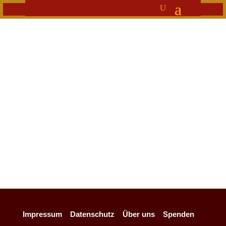
Provinzpa
pst
Über
Beiträge
Kommentare
Impressum
Datenschutz
Über uns
Spenden